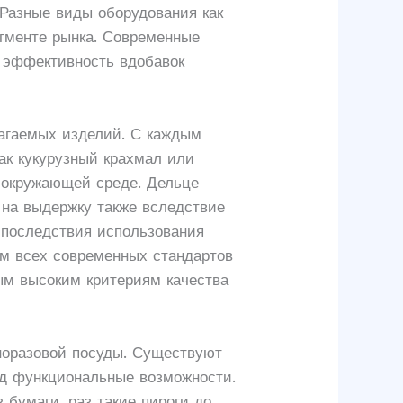
 Разные виды оборудования как
егменте рынка. Современные
ю эффективность вдобавок
агаемых изделий. С каждым
ак кукурузный крахмал или
а окружающей среде. Дельце
 на выдержку также вследствие
 последствия использования
ом всех современных стандартов
ым высоким критериям качества
норазовой посуды. Существуют
ед функциональные возможности.
 бумаги, раз такие пироги до