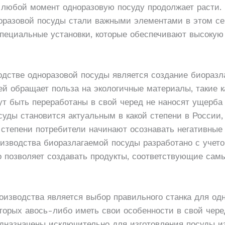
в любой момент одноразовую посуду продолжает расти.
норазовой посуды стали важными элементами в этом с
специальные установки, которые обеспечивают высоку
дстве одноразовой посуды является создание биоразл
й обращает польза на экологичные материалы, такие к
гут быть переработаны в свой черед не наносят ущерб
уды становится актуальным в какой степени в России,
й степени потребители начинают осознавать негативные
оизводства биоразлагаемой посуды разработано с учет
о позволяет создавать продукты, соответствующие сам
оизводства является выбор правильного станка для од
оторых авось-либо иметь свои особенности в свой чер
дназначены исключительно для изготовления посуды из