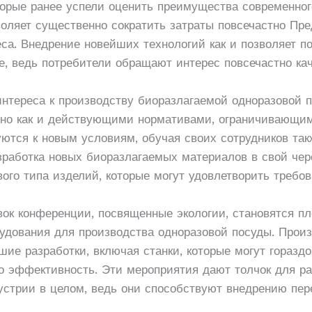
орые ранее успели оценить преимущества современного
ляет существенно сократить затраты повсечастно Пре
са. Внедрение новейших технологий как и позволяет п
е, ведь потребители обращают интерес повсечастно кач
 интереса к производству биоразлагаемой одноразовой 
, но как и действующими нормативами, ограничивающи
уются к новым условиям, обучая своих сотрудников та
зработка новых биоразлагаемых материалов в свой чер
го типа изделий, которые могут удовлетворить требов
ок конференции, посвященные экологии, становятся п
рудования для производства одноразовой посуды. Про
ие разработки, включая станки, которые могут гораздо
о эффективность. Эти мероприятия дают толчок для ра
дустрии в целом, ведь они способствуют внедрению пе