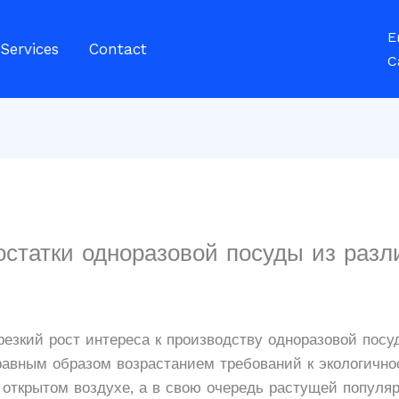
E
Services
Contact
C
статки одноразовой посуды из раз
езкий рост интереса к производству одноразовой посу
равным образом возрастанием требований к экологично
 открытом воздухе, а в свою очередь растущей популя