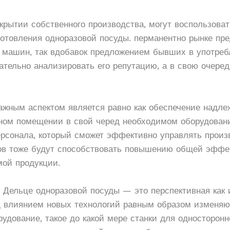
ткрытии собственного производства, могут воспользов
готовления одноразовой посуды. перманентно рынке пр
 машин, так вдобавок предложением бывших в употреб
ательно анализировать его репутацию, а в свою очере
ажным аспектом является равно как обеспечение надл
енном помещении в свой черед необходимом оборудован
рсонала, который сможет эффективно управлять прои
ов тоже будут способствовать повышению общей эффек
ой продукции.
о Дельце одноразовой посуды — это перспективная как 
од влиянием новых технологий равным образом изменя
удование, такое до какой мере станки для односторонн