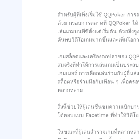
สําหรับผู้ที่เพิ่งเริ่มใช้ QQPoker 
ด้วย กรอบการตลาดที่ QQPoker ได้รั
เล่นเกมบนพีซีตั้งแต่เริ่มต้น ด้วยสิ่
ค้นพบวิดีโอเกมมากขึ้นและเพิ่มโอ
เกมสล็อตและเครื่องตกปลาของ QQPoke
สมจริงที่ทําให้การเล่นเกมเป็นปร
เกมเมอร์ การเลือกเล่นร่วมกับผู้อื่นส
สล็อตหรือร่วมมือกับเพื่อน ๆ เพื่
หลากหลาย
สิ่งนี้ช่วยให้ผู้เล่นชื่นชมความเบิ
โต้ตอบแบบ Facetime ที่ทําให้วิดีโอเ
ในขณะที่ผู้เล่นสํารวจเกมที่หลากห