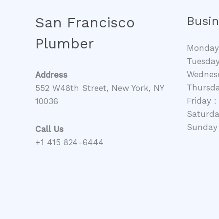
San Francisco
Busin
Plumber
Monday 
Tuesday
Wednesd
Address
Thursda
552 W48th Street, New York, NY
Friday 
10036
Saturda
Sunday 
Call Us
+1 415 824-6444