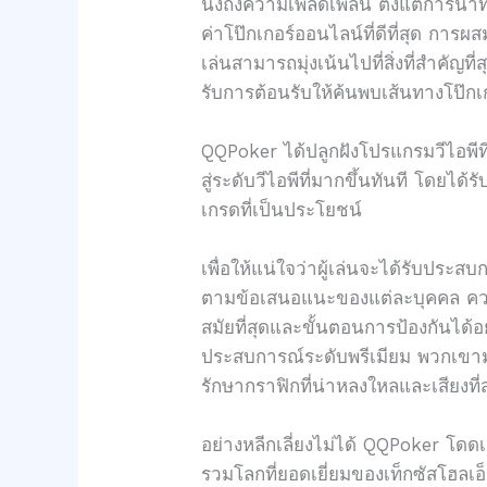
นึงถึงความเพลิดเพลิน ตั้งแต่การน
ค่าโป๊กเกอร์ออนไลน์ที่ดีที่สุด การผ
เล่นสามารถมุ่งเน้นไปที่สิ่งที่สําค
รับการต้อนรับให้ค้นพบเส้นทางโป๊
QQPoker ได้ปลูกฝังโปรแกรมวีไอพีที่แข
สู่ระดับวีไอพีที่มากขึ้นทันที โดยได้
เกรดที่เป็นประโยชน์
เพื่อให้แน่ใจว่าผู้เล่นจะได้รับป
ตามข้อเสนอแนะของแต่ละบุคคล ความมุ
สมัยที่สุดและขั้นตอนการป้องกันได้อ
ประสบการณ์ระดับพรีเมียม พวกเขามุ่
รักษากราฟิกที่น่าหลงใหลและเสียงที่ส
อย่างหลีกเลี่ยงไม่ได้ QQPoker โด
รวมโลกที่ยอดเยี่ยมของเท็กซัสโฮลเอ