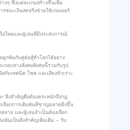
ๆ ซึ่งแต่ละเกมสร้างขึ้นเพื่อ
รชนะเงินสดจริงช่วยให้เกมเมอร์
ือใหม่และผู้เล่นที่มีประสบการณ์
ันกับคู่ต่อสู้ทั่วโลกได้อย่าง
ะกอบทางสังคมพิเศษนี้รวมกับรูป
มผัสกับเทคนิค โชค และเสียงหัวเราะ
r สิ่งสําคัญคือต้องตระหนักถึงกฎ
ถเลือกการเดิมพันที่ชาญฉลาดยิ่งขึ้น
กหลาย และผู้เล่นจําเป็นต้องเลือก
ป็นสิ่งสําคัญเพิ่มเติม – รับ