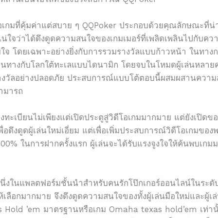
ีโอเกมที่คุ้มค่าแต่สบาย ๆ QQPoker ประกอบด้วยคุณลักษณะที่
ให้แน่ใจว่าได้ดึงดูดความสนใจของเกมเมอร์ที่เพลิดเพลินไปกับค
ทับใจ โดยเฉพาะอย่างยิ่งกับการรวมรางวัลแบบก้าวหน้า ในทา
ดินทางกับโลกใต้ทะเลแบบไดนามิก โดยจบในโหมดผู้เล่นหลายคนเ
ให้รางวัลอย่างปลอดภัย ประสบการณ์แบบโต้ตอบนี้ผสมผสานความ
มสามารถ
การลงทะเบียนไม่เพียงแต่เปิดประตูสู่วิดีโอเกมมากมาย แต่ยังเปิด
่อดึงดูดผู้เล่นใหม่เอี่ยม แต่เพื่อเพิ่มประสบการณ์วิดีโอเกมของพ
ท่า 100% ในการฝากครั้งแรก ผู้เล่นจะได้รับแรงจูงใจให้ค้นพบเ
่งในแพลตฟอร์มชั้นนําสําหรับคนรักโป๊กเกอร์ออนไลน์ในระดับส
ห้เลือกมากมาย จึงดึงดูดความสนใจของทั้งผู้เล่นมือใหม่และผู้เล
s Hold ’em มาตรฐานหรือเกม Omaha texas hold’em เท่านั้น แต