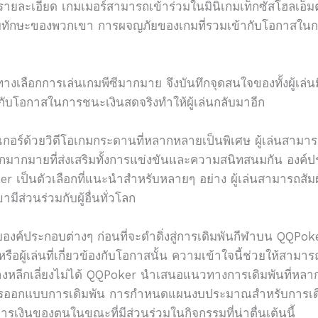
ยละเอียด เกมเมอร์สามารถเข้าร่วมในมินิเกมเท็กซัสโฮลเอ็มต่าง
มทักษะของพวกเขา การผจญภัยของเกมที่รวมเข้ากับโอกาสในกา
งเลือกการเล่นเกมพีซีมากมาย จึงบันทึกจุดสนใจของทั้งผู้เล่นม
ากับโอกาสในการชนะเงินสดจริงทําให้ผู้เล่นกลับมาอีก
์ด้วยวิดีโอเกมกระดานที่หลากหลายเป็นพิเศษ ผู้เล่นสามารถผูกพ
มากมายที่ส่งเสริมทั้งการแข่งขันและความสนิทสนมกัน องค์ปร
er เป็นตัวเลือกที่แนะนําสําหรับหลายๆ อย่าง ผู้เล่นสามารถสั
มีส่วนร่วมกับผู้อื่นทั่วโลก
บองค์ประกอบต่างๆ ก่อนที่จะดําดิ่งสู่การเดิมพันกีฬาบน QQPoke
ผู้เล่นที่เกี่ยวข้องกับโอกาสนั้น ความเข้าใจนี้ช่วยให้สามาร
้นอย่างหลีกเลี่ยงไม่ได้ QQPoker นําเสนอแนวทางการเดิมพันที่หลา
ออกแบบการเดิมพัน การกําหนดแผนงบประมาณสําหรับการเดิมพันเ
งการเงินของตนในขณะที่มีส่วนร่วมในกิจกรรมที่น่าตื่นเต้นนี้