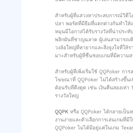
สําหรับผู้ที่แสวงหาประสบการณ์วิด
ปลา พอร์ตที่มีธีมที่แตกต่างกันทํา
หมุนมีโอกาสได้รับรางวัลที่น่าประ
พลิกผันที่ชาญฉลาด ผู้เล่นสามารถเ
วงล้อใหญ่ที่หายากและสิ่งจูงใจที่
มาะสําหรับผู้ที่ชื่นชอบเกมที่มีควา
สําหรับผู้ที่เพิ่งเริ่มใช้ QQPoker 
โฆษณาที่ QQPoker ไม่ได้สร้างขึ้นเพื
ต้อนรับที่ดึงดูด เช่น เงินคืนสองเ
รางวัลใหญ่
QQPK
หรือ QQPoker ได้กลายเป็นหนึ
งานง่ายและตัวเลือกการเล่นเกมที่มีใ
QQPoker ไม่ได้มีอยู่แค่ในเกม Texa