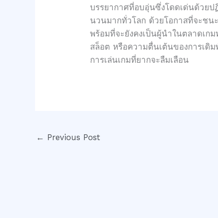
บรรยากาศที่อบอุ่นซึ่งโดดเด่นด้วยปฏ
นวนมากทั่วโลก ด้วยโอกาสที่จะชนะ
พร้อมที่จะยังคงเป็นผู้นําในตลาดเ
สล็อต หรือความตื่นเต้นของการเดิ
การเล่นเกมที่ยากจะลืมเลือน
←
Previous Post