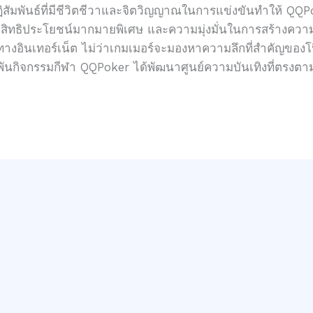
ิสัมพันธ์ที่มีชีวิตชีวาและจิตวิญญาณในการแข่งขันทําให้ QQPo
สิทธิประโยชน์มากมายพิเศษ และความมุ่งมั่นในการสร้างความ
กมทางอินเทอร์เน็ต ไม่ว่าเกมเมอร์จะมองหาความลึกที่สําคัญข
มพันกิจกรรมกีฬา QQPoker ได้พัฒนาศูนย์ความบันเทิงที่ตร