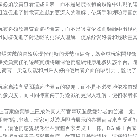
家必須欣賞查看這些圖表，而不是過度依賴前幾輪中出現的
且還促進了對電玩遊戲的更深入的理解，使新手和經驗豐富
玩家必須欣賞查看這些圖表，而不是過度依賴前幾輪中出現
且同樣促進了對遊戲的更深入理解，使業餘愛好者和經驗豐
上賭場遊戲的冒險與現代創新的優勢相結合，為全球玩家開發
接受負責任的遊戲實踐將確保他們繼續健康地參與該平台。
業的荷官、尖端功能和用戶友好的使用者介面的吸引力，證明
玩家應該享受閱讀這些圖表的樂趣，而不是不必要地依賴前
的參與度，而且同樣宣傳了對遊戲的更深入理解，使初學者
的 DG 線上百家樂實際上已成為真人荷官電玩遊戲愛好者的首選
即時視訊串流，玩家可以透過即時展示的專業荷官來享受明
們，讓他們感覺就像坐在實體百家樂桌上一樣。DG 線上百
中選擇各種電子攝影機角度，從而提升整體體驗。這種設計