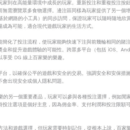
玩家到在高能量環境中成長的玩家。重新投注和重複投注按
而無需瀏覽眾多食物選擇。邊注區同樣為玩家提供了另一個
id 和基於網路的小工具）的同步訪問，保證玩家可以隨時隨地欣
暢成為可能，適合現代遊戲玩家的生活方式。
能簡化了投注流程，使玩家能夠快速下注與前幾輪相同的賭
和提升遊戲體驗的可能性。跨眾多平台（包括 iOS、Andr
享受 DG 線上百家樂的樂趣。
平台，以確保公平的遊戲和安全的交易。強調安全和安保措
不會出現安全或個人隱私問題。
百家樂的另一個重要產品，玩家可以參與各種投注選擇，例如閒
特投注選項是個好主意，因為佣金率、支付利潤和投注限額
富的方法和遊戲選擇，但玩家需要時刻記住，從根本上說，百家