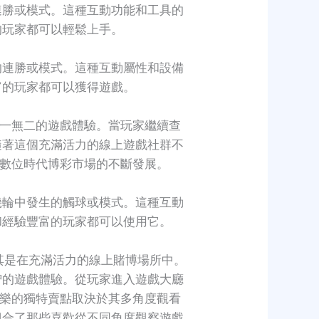
連勝或模式。這種互動功能和工具的
的玩家都可以輕鬆上手。
的連勝或模式。這種互動屬性和設備
富的玩家都可以獲得遊戲。
獨一無二的遊戲體驗。當玩家繼續查
隨著這個充滿活力的線上遊戲社群不
了數位時代博彩市場的不斷發展。
幾輪中發生的觸球或模式。這種互動
和經驗豐富的玩家都可以使用它。
，尤其是在充滿活力的線上賭博場所中。
智的遊戲體驗。從玩家進入遊戲大廳
家樂的獨特賣點取決於其多角度觀看
迎合了那些喜歡從不同角度觀察遊戲