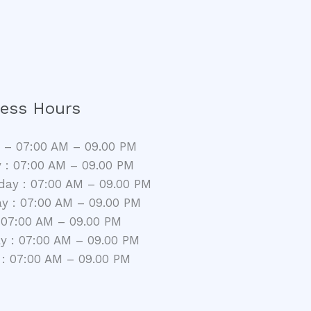
ess Hours
– 07:00 AM – 09.00 PM
 : 07:00 AM – 09.00 PM
ay : 07:00 AM – 09.00 PM
y : 07:00 AM – 09.00 PM
: 07:00 AM – 09.00 PM
y : 07:00 AM – 09.00 PM
: 07:00 AM – 09.00 PM