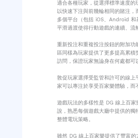
適合各種玩家，從選擇標準速度的
以快速下注與前幾輪相同的賭注，
多個平台（包括 iOS、Andro
平滑過渡使得行動遊戲的連續、流
重新投注和重複投注按鈕的附加功
區同樣為玩家提供了更多提高累積獎金
訪問，保證玩家無論身在何處都可以
敦促玩家選擇受監管和許可的線上
家可以專注於享受百家樂體驗，而
遊戲玩法的多樣性是 DG 線上
說，熟悉每個遊戲大廳中提供的獨
整體電玩策略。
雖然 DG 線上百家樂提供了豐