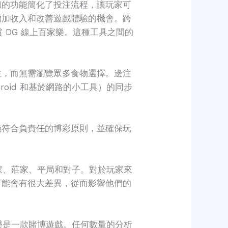
鈕的功能簡化了投注流程，讓玩家可
增加收入和改善遊戲體驗的機會。跨
賞 DG 線上百家樂。這種工具之間的
注，而無需瀏覽眾多食物選擇。邊注
oid 和基於網路的小工具）的同步
施符合負責任的博彩原則，並確保玩
家、莊家、平局和對子。對於玩家來
可能會有很大差異，從而影響他們的
樂是一款賭博遊戲。任何數量的分析