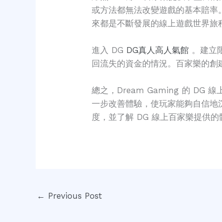
或方法都無法改變遊戲的基本賠率
來都是不斷發展的線上遊戲世界旅
進入 DG
DG真人高人氣館
。建立
回流失的資金的情況。百家樂的創
總之，Dream Gaming 的
一步改善體驗，使玩家能夠自信地
度，並了解 DG 線上百家樂提供
←
Previous Post