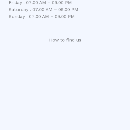
Friday : 07:00 AM – 09.00 PM
Saturday : 07:00 AM – 09.00 PM
Sunday : 07:00 AM – 09.00 PM
How to find us