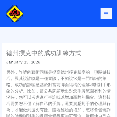
Skip
to
content
德州撲克中的成功訓練方式
January 23, 2026
另外，詐唬的藝術同樣是提高德州撲克勝率的一項關鍵技
巧。與其說詐唬是一種冒險，不如說它是一門精細的策
略。成功的詐唬應基於對當前牌面結構的理解和對對手形
象的分析。比如，當公共牌顯示出對您手牌範圍有利的情
況時，您可以考慮進行半詐唬以增加贏牌的機會。這類技
巧需要您不僅了解自己的手牌，還要洞悉對手的心理與行
為，才能做到游刃有餘。隨著經驗的增加，您將會發現詐
唬的時機與對手的反應會變得更加可預測，從而使自己在