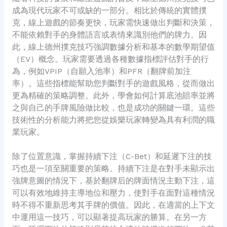
成為現代玩家不可或缺的一部分。相比於傳統的實體撲
克，線上遊戲的節奏更快，玩家需快速做出判斷和決策，
不能依賴對手的身體語言或表情來識別他們的牌力。因
此，線上德州撲克技巧強調數據分析和基本的數學期望值
（EV）概念。玩家需要透過各種數據指標評估對手的行
為，例如VPIP（自願入池率）和PFR（翻牌前加注
率）。這些指標能幫助您判斷對手的遊戲風格，從而做出
更為精確的策略調整。此外，學會如何計算底池賠率並將
之與自己的手牌風險做比較，也是成功的關鍵一環。這些
技術性的分析能力將把您從娛樂玩家轉變為具有利潤的職
業玩家。
除了位置意識，掌握持續下注（C-Bet）和延遲下注的技
巧也是一項至關重要的策略。持續下注是在對手未顯示出
強牌意圖的情況下，基於翻牌后的牌面情況主動下注，這
可以有效地維持主導地位和壓力，使對手在面對這種情況
時不得不重新思考其手牌的價值。因此，在適當的上下文
中運用這一技巧，可以顯著提高玩家的勝算。在另一方