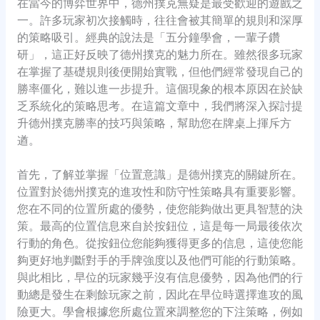
在當今的博弈世界中，德州撲克無疑是最受歡迎的遊戲之
一。許多玩家初次接觸時，往往會被其簡單的規則和深厚
的策略吸引。經典的說法是「五分鐘學會，一輩子鑽
研」，這正好反映了德州撲克的魅力所在。雖然很多玩家
在掌握了基礎規則後便開始實戰，但他們經常發現自己的
勝率僵化，難以進一步提升。這個現象的根本原因在於缺
乏系統化的策略思考。在這篇文章中，我們將深入探討提
升德州撲克勝率的技巧與策略，幫助您在牌桌上揮斥方
遒。
首先，了解並掌握「位置意識」是德州撲克的關鍵所在。
位置對於德州撲克的進攻性和防守性策略具有重要影響。
您在不同的位置所處的優勢，使您能夠做出更具智慧的決
策。最高的位置信息來自於按鈕位，這是每一局最後依次
行動的角色。從按鈕位您能夠獲得更多的信息，這使您能
夠更好地判斷對手的手牌強度以及他們可能的行動策略。
與此相比，早位的玩家幾乎沒有信息優勢，因為他們的行
動總是發生在剩餘玩家之前，因此在早位時選擇進攻的風
險更大。學會根據您所處位置來調整您的下注策略，例如