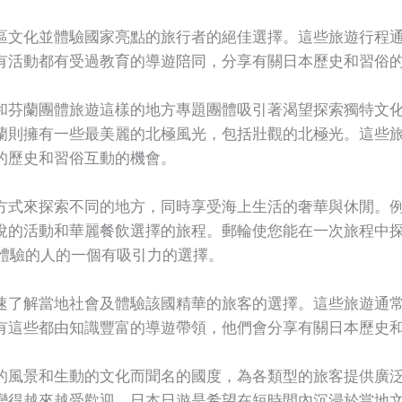
區文化並體驗國家亮點的旅行者的絕佳選擇。這些旅遊行程
有活動都有受過教育的導遊陪同，分享有關日本歷史和習俗
和芬蘭團體旅遊這樣的地方專題團體吸引著渴望探索獨特文
蘭則擁有一些最美麗的北極風光，包括壯觀的北極光。這些
的歷史和習俗互動的機會。
方式來探索不同的地方，同時享受海上生活的奢華與休閒。
悅的活動和華麗餐飲選擇的旅程。郵輪使您能在一次旅程中
旅行體驗的人的一個有吸引力的選擇。
速了解當地社會及體驗該國精華的旅客的選擇。這些旅遊通
有這些都由知識豐富的導遊帶領，他們會分享有關日本歷史
的風景和生動的文化而聞名的國度，為各類型的旅客提供廣
變得越來越受歡迎。日本日遊是希望在短時間內沉浸於當地