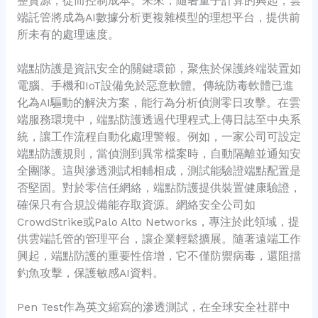
整資源，從而控制成本。未來，隨著量子計算的興起，雲
端託管將成為AI數據分析更複雜模型的理想平台，提供前
所未有的處理速度。
端點防護是資訊安全的關鍵環節，聚焦於保護終端裝置如
電腦、手機和IoT設備免於惡意軟體。傳統防毒軟體已進
化為AI驅動的解決方案，能行為分析偵測零日攻擊。在雲
端服務環境中，端點防護透過代理程式上傳日誌至中央系
統，讓工作流程自動化處理警報。例如，一家公司可設定
端點防護規則，當偵測到異常檔案時，自動隔離並通知安
全團隊。這與滲透測試相輔相成，測試能驗證端點配置是
否堅固。對於零信任網絡，端點防護提供裝置健康驗證，
確保只有合規設備能存取資源。網絡安全公司如
CrowdStrike或Palo Alto Networks，專注於此領域，提
供雲端託管的管理平台，讓企業輕鬆擴展。隨著遠端工作
興起，端點防護的重要性倍增，它不僅防禦病毒，還阻擋
釣魚攻擊，保護敏感AI資料。
Pen Test作為英文縮寫的滲透測試，在全球安全社群中