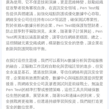
廣為使用。它不僅是技術演練，更是思維轉變，鼓勵組織
從攻擊者視角審視自身。在資訊安全領域，Pen Test報
告提供具體建議，如強化端點防護或優化數據中心存取。
網絡安全公司往往持有OSCP等認證，確保測試專業性。
對於依賴AI數據分析的企業，Pen Test能保護智慧財產，
防止競爭對手竊取洞見。未來，隨著量子計算興起，Pen
Test將演進以涵蓋新威脅，讓零信任網絡更穩固。總之，
這些關鍵元素交織成網，構築數位安全的堡壘，讓企業在
創新與防護間取得平衡。
在探討這些主題後，我們可以看到AI數據分析與雲端服務
的融合，正驅動工作流程自動化與雲端託管的進步，但安
全永遠是基石。透過攻防演練、零信任網絡和資訊安全管
理，企業能有效應對威脅。數據中心與端點防護提供堅實
後盾，而網絡安全公司及滲透測試則是前線戰士。無論是
Pen Test的精準打擊或整體策略，這些工具共同確保數
位生態的健康。展望未來，隨著5G和邊緣AI的到來，安
全挑戰將更複雜，但透過持續學習與投資，我們能打造更
安全的數位世界。