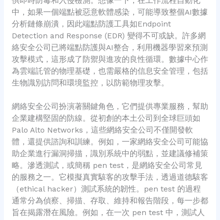
供即時防毒和入侵檢測。想像一下，在工作流程自動化
中，如果一個端點被惡意軟體感染，可能導致整個AI數據
分析鏈條崩潰，因此端點防護工具如Endpoint
Detection and Response (EDR) 變得不可或缺。許多網
絡安全公司已將端點防護與AI整合，利用機器學習來預測
攻擊模式，這形成了防禦與進攻的良性循環。數據中心作
為雲端託管的物理基礎，也需嚴格的信息安全管理，包括
生物識別訪問和環境監控，以防範物理攻擊。
網絡安全公司扮演著關鍵角色，它們提供專業服務，幫助
企業建構堅固的防線。從初創的本土公司到全球巨頭如
Palo Alto Networks，這些網絡安全公司不僅開發軟
體，還提供諮詢和訓練。例如，一家網絡安全公司可能協
助企業進行漏洞掃描，識別系統中的弱點，並建議修補策
略。滲透測試，或簡稱 pen test，是網絡安全公司常見
的服務之一。它模擬真實駭客的攻擊手法，透過道德駭客
（ethical hacker）測試系統的韌性。pen test 的過程
通常分為偵察、掃描、存取、維持和報告階段，每一步都
旨在揭露潛在風險。例如，在一次 pen test 中，測試人