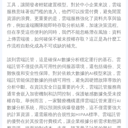
工具，讓開發者輕鬆建置模型。對於中小企業來說，雲端
服務意味著低門檻的進入，他們可以按需付費，避免閒置
資源的浪費。更重要的是，雲端服務強化了資料共享與協
作，例如遠端團隊能即時存取分析結果，加速決策流程。
但在享受這些便利的同時，我們不能忽略潛在風險：資料
上傳雲端後，如何確保不被未授權存取？這正是為什麼工
作流程自動化成為不可或缺的補充。
談到雲端託管，這是確保AI數據分析穩定運行的基石。雲
端託管不僅提供高可用性的伺服器環境，還包括備份、災
難恢復和安全性保障。對於依賴大數據的AI模型來說，雲
端託管能保證數據的持續可用性，避免因硬體故障導致的
分析中斷。在資訊安全日益重要的今天，雲端託管服務商
通常會嵌入加密機制和訪問控制，保護敏感數據免受未授
權存取。舉例而言，一家醫療機構選擇雲端託管來運行AI
數據分析系統，用以預測疾病爆發趨勢，這不僅需要強大
的計算資源，還需嚴格的合規性如HIPAA標準。雲端託管
的優勢在於其按需付費模式，讓企業根據分析需求動態調