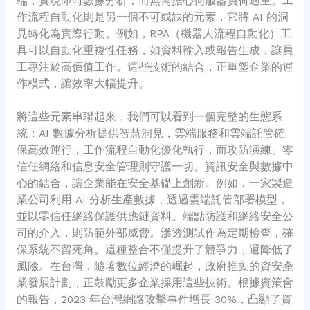
端，實現即時數據分析，而無需擔心伺服器負荷過重。工
作流程自動化則是另一個不可或缺的元素，它將 AI 的洞
見轉化為實際行動。例如，RPA（機器人流程自動化）工
具可以自動化重複性任務，如資料輸入或報告生成，讓員
工專注於高價值工作。這些技術的結合，正重塑企業的運
作模式，讓效率大幅提升。
將這些元素串聯起來，我們可以看到一個完整的生態系
統：AI 數據分析提供智慧洞見，雲端服務和雲端託管確
保高效運行，工作流程自動化優化執行，而攻防演練、零
信任網絡和信息安全管理則守護一切。資訊安全與數據中
心的結合，讓企業能在安全基礎上創新。例如，一家製造
業公司利用 AI 分析生產數據，透過雲端託管部署模型，
並以零信任網絡保護供應鏈資料。端點防護和網絡安全公
司的介入，則防範外部威脅。滲透測試作為定期檢查，確
保系統不留死角。這種整合不僅提升了競爭力，還降低了
風險。在台灣，隨著數位經濟的崛起，政府推動的資安產
業發展計劃，正鼓勵更多企業採用這些技術。根據資策會
的報告，2023 年台灣網路攻擊事件增長 30%，凸顯了資