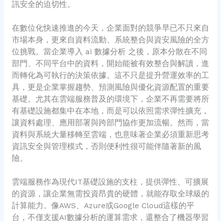
訊安全的迫切性。
在數位化快速推進的今天，企業面對的競爭早已不只來自
市場本身，更來自資料流動、系統整合與資安風險的全方
位挑戰。當企業導入 ai 數據分析 之後，原本分散在不同
部門、不同平台中的資料，開始能被有效整合與解讀，進
而轉化為可執行的決策依據。這不只是提升營運效率的工
具，更是企業掌握趨勢、預測風險與優化資源配置的重要
基礎。尤其在雲端服務普及的環境下，企業不再需要將所
有基礎設施都集中在本地，而是可以依照需求彈性擴充，
讓資料處理、應用部署與跨部門協作更加流暢。然而，當
資料與系統大量移轉至雲端，也意味著企業必須重新思考
資訊安全與管理模式，否則便利性很可能伴隨著新的風
險。
雲端服務作為現代IT基礎設施的支柱，提供彈性、可擴展
的資源，讓企業無需投資昂貴的硬體，就能存取全球級的
計算能力。像AWS、Azure或Google Cloud這樣的平
台，不僅支援AI數據分析的運算需求，還整合了機器學習