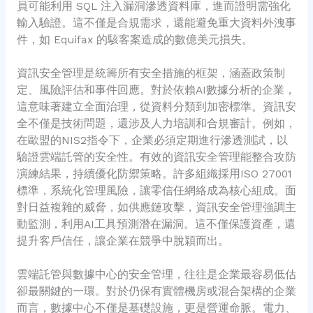
員可能利用 SQL 注入漏洞滲透資料庫，進而證明需強化
輸入驗證。這不僅是合規需求，還能避免重大資料外洩事
件，如 Equifax 的駭客案造成的數億美元損失。
資訊安全管理是統籌所有安全措施的框架，涵蓋政策制
定、風險評估和事件回應。對於依賴AI數據分析的企業，
這意味著建立全面治理，從資料分類到加密標準。資訊安
全不僅是技術問題，還涉及人力培訓和合規審計。例如，
在歐盟的NIS2指令下，企業必須定期進行滲透測試，以
驗證雲端託管的安全性。有效的資訊安全管理能整合攻防
演練結果，持續優化防禦策略。許多組織採用ISO 27001
標準，系統化管理風險，讓零信任網絡成為核心組成。面
對日益複雜的威脅，如供應鏈攻擊，資訊安全管理強調主
動監測，利用AI工具預測潛在漏洞。這不僅保護資產，還
提升客戶信任，讓企業在競爭中脫穎而出。
雲端託管與數據中心的安全管理，往往是企業最容易低估
卻最關鍵的一環。對於仍保有實體機房或混合架構的企業
而言，數據中心不僅是基礎設施，更是營運命脈。電力、