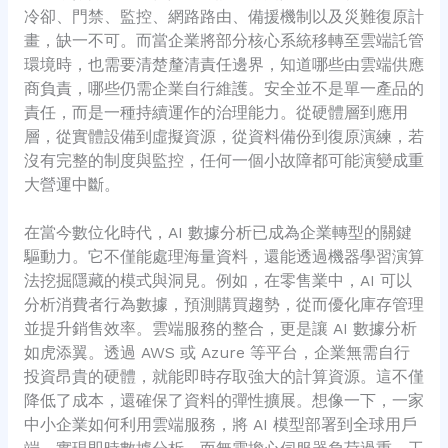
冷卻、門禁、監控、網路路由、備援機制以及災難復原計
畫，缺一不可。而當企業將部分核心系統移轉至雲端託管
環境時，也需要清楚釐清責任邊界，知道哪些由雲端供應
商負責，哪些仍需企業自行維護。安全並不是單一產品的
責任，而是一種持續運作的治理能力。從硬體層到應用
層，從實體設備到虛擬資源，從資料備份到復原演練，若
沒有完整的制度與監控，任何一個小故障都可能演變成重
大營運中斷。
在當今數位化時代，AI 數據分析已成為企業轉型的關鍵
驅動力。它不僅能處理海量資料，還能透過機器學習演算
法挖掘隱藏的模式與洞見。例如，在零售業中，AI 可以
分析消費者行為數據，預測購買趨勢，從而優化庫存管理
並提升銷售效率。雲端服務的整合，更是讓 AI 數據分析
如虎添翼。透過 AWS 或 Azure 等平台，企業無需自行
投資昂貴的硬體，就能即時存取強大的計算資源。這不僅
降低了成本，還確保了資料的彈性擴展。想像一下，一家
中小企業如何利用雲端服務，將 AI 模型部署到全球用戶