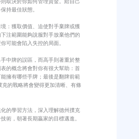
靜則取決於你如何管理資金。給自己
終保持最佳狀態。
情境：獲取價值、迫使對手棄牌或獲
的下注範圍能夠說服對手放棄他們的
麼你可能會陷入失控的局面。
己手中牌的誤區，而高手則著重於整
圍表的概念將會對你有很大幫助：首
可能擁有哪些手牌；最後是翻牌前範
德州撲克的戰略將會變得更加清晰、有條
統化的學習方法，深入理解德州撲克
升技術，朝著長期贏家的目標邁進。