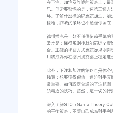
在下注、加注及詐唬的策略上，最
訊。但需要警惕的是，這第三種方
略。了解什麼樣的牌應該加注、加
樣地，詐唬的策略也不應僅停留在
德州撲克是一款不僅僅依賴手氣的
常常是：懂得規則後就能贏嗎？實
合。正確的學習方式應該從規則與
用將成為你在德州撲克桌上穩定進
此外，下注和加注的策略也是你必
幾類：想要獲得價值、逼迫對手棄
常重要。如何設定合適的下注範圍
須精通的技巧。當然，這一切的行
深入了解GTO（Game Theor
的平衡策略，不讓自己成為對手利