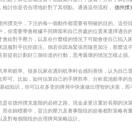
，檢討你是否合理地針對了其弱點。通過這些流程，
德州撲
德州撲克中，下注的每一個動作都需要有明確的目的。這些
中，你需要學會根據不同牌面和自己所處的位置來選擇適合
才會給對手壓力，以及在什麼樣的情況下可能會使自己陷入
來說服對手抗拒跟注。倘若你因為緊張而隨意加注，那麼這
注前提前計劃好三個街道的行動，思考最壞的情況怎樣止損
机率和赔率。很多玩家在遇到机率时会感到畏惧，认为自己
念即可。比如，如何估算自己的手牌胜率、分析底池赔率的
这些基础知识，你可以在多变的牌局中快速做出理智的决策，
也是在德州撲克進階的必經之路。現金桌更注重於長期的決策
。而在錦標賽中，盲注的壓力及賽事階段的節奏都對策略有
以及對每個階段的合理牌局策略設計。