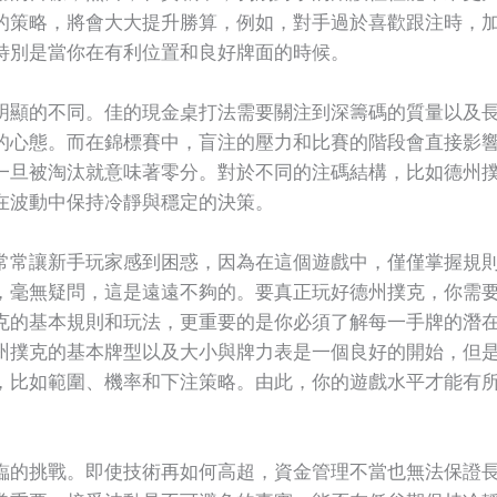
的策略，將會大大提升勝算，例如，對手過於喜歡跟注時，
特別是當你在有利位置和良好牌面的時候。
明顯的不同。佳的現金桌打法需要關注到深籌碼的質量以及
的心態。而在錦標賽中，盲注的壓力和比賽的階段會直接影
旦被淘汰就意味著零分。對於不同的注碼結構，比如德州撲克的1
在波動中保持冷靜與穩定的決策。
常常讓新手玩家感到困惑，因為在這個遊戲中，僅僅掌握規
，毫無疑問，這是遠遠不夠的。要真正玩好德州撲克，你需
克的基本規則和玩法，更重要的是你必須了解每一手牌的潛
州撲克的基本牌型以及大小與牌力表是一個良好的開始，但
，比如範圍、機率和下注策略。由此，你的遊戲水平才能有
臨的挑戰。即使技術再如何高超，資金管理不當也無法保證