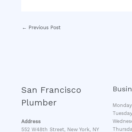
←
Previous Post
San Francisco
Busin
Plumber
Monday 
Tuesday
Wednesd
Address
Thursda
552 W48th Street, New York, NY