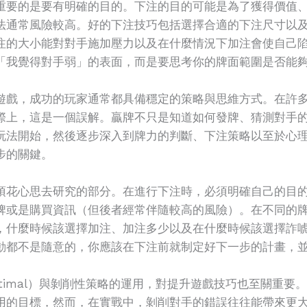
重要的是要有明確的目的。下注的目的可能是為了獲得價值
法通常風險較高。好的下注技巧包括選擇合適的下注尺寸以
注的大小能對對手施加壓力以及在什麼情況下加注會使自己
「我覺得對手弱」的表面，而是要思考你的牌面範圍是否能
遊戲，成功的玩家通常都具備穩定的策略與思維方式。在許
際上，這是一個誤解。贏牌不只是知道如何發牌、猜測對手
玩法開始，然後逐步深入到牌力的判斷、下注策略以至於心
步的關鍵。
須花心思去研究的部分。在進行下注時，必須明確自己的目
牌或是購買資訊（但後者經常伴隨較高的風險）。在不同的
，什麼時候該選擇加注、加注多少以及在什麼時候該選擇詐
動都不是隨意的，你應該在下注前就制定好下一步的計畫，
y Optimal）與剝削性策略的運用，對提升遊戲技巧也至關重
用的目標，然而，在實戰中，剝削對手的錯誤往往能帶來更