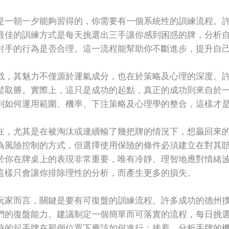
是一朝一夕能夠習得的，你需要有一個系統性的訓練流程。
最佳的訓練方式是每天挑選出三手讓你感到困惑的牌，分析
對手的行為是否合理。這一流程能幫助你不斷進步，提升自
戲，其魅力不僅源於運氣成分，也在於策略及心理的深度。
鬆取勝。實際上，這只是成功的起點，真正的成功則來自於
到如何運用範圍、機率、下注策略及心理學的整合，這樣才
在，尤其是在被淘汰或連續輸了幾把牌的情況下，想贏回來
為風險控制的方式，但選擇使用保險的條件必須建立在對其
於你在牌桌上的表現非常重要，唯有冷靜、理智地應對情緒
這樣只會讓你排除理性的分析，而產生更多的損失。
玩家而言，關鍵是要有可復盤的訓練流程。許多成功的德州
們的復盤能力。建議制定一個簡單而可落實的流程，每日挑
時的起手牌在那個位置下應該如何進行；接着，分析手牌的