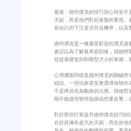
最後，德州撲克的技巧與心得並不
天賦，而是他們對於復盤的重視。
視自己的下注是否符合機率，以及
德州撲克是一種廣受歡迎的撲克遊
會誤以為了解基本規則後，就能輕
括從基礎規則和牌型大小的掌握，
心理層面同樣是德州撲克的關鍵所
錯誤。一些玩家甚至會選擇保險作
不是將其視為翻身的法寶。情緒對
期不能讓你變得急躁或想要反擊，
對於那些打算提升德州撲克技巧的
在於其擁有超凡的天賦，而在於他
首先，檢視你的翻牌前範圍，看當