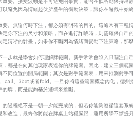
常重要。接受波動是不可避免的事實，能否在低谷期保持冷
可以避免因為情緒起伏所產生的衝動決策，讓你在遊戲中始
重要。無論何時下注，都必須有明確的目的。這通常有三種
決定你下注的尺寸和策略，而在進行詐唬時，則需確保自己
制定清晰的計畫，如果你不斷因為情緒而變動下注策略，那
下一步就是學會如何理解牌範圍。新手常常會陷入只關注自
策，都是在向其他玩家表達你的牌範圍。因此，建立三個範
解不同位置的開局範圍；其次是對手範圍表，用來推測對手
、call、3bet或者fold。一旦你將這些範圍概念內化，
手的牌，而是能夠基於邏輯來推斷。
」的過程絕不是一朝一夕能完成的，但若你能夠遵循這套系
思和改進，最終你將能在牌桌上站穩腳跟，運用所學不斷提