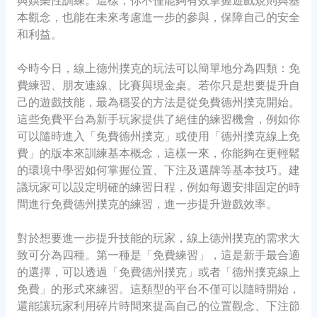
與娛樂性訓練。這樣，你不僅能夠有效掌握遊戲規則與基
本觀念，也能在未來考慮進一步的參與，保障自己的安全
和利益。
今時今日，線上德州撲克的玩法可以簡單地分為四類：免
費練習、朋友連線、比賽與現金桌。若你只是想要提升自
己的遊戲技能，最為穩妥的方法是從免費德州撲克開始。
這些免費平台為新手玩家提供了絕佳的練習機會，例如你
可以隨時進入「免費德州撲克」或使用「德州撲克線上免
費」的版本來訓練基本概念，這樣一來，你能夠在更輕鬆
的環境中學習如何掌握位置、下注及選牌等基本技巧。建
議玩家可以設定明確的練習日程，例如每週安排固定的時
間進行免費德州撲克的練習，進一步提升遊戲效率。
對於想要進一步提升技能的玩家，線上德州撲克的需求大
致可分為四種。第一種是「免費練習」，這是新手最合適
的選擇，可以透過「免費德州撲克」或者「德州撲克線上
免費」的形式來練習。這類型的平台不僅可以隨時開始，
還能讓玩家利用碎片時間來提高自己的位置觀念、下注節