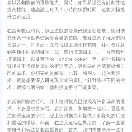
奏以及翻牌前的選牌能力。同時，如果希望更有計劃性地
提高技能，建議設定每天半小時的練習時間，這將大幅提
升進步速度。
在當今數位時代，線上遊戲的發展已經蓬勃發展，德州撲
克作為一項世界受廣泛喜愛的遊戲，無疑成為了玩家們的
首選之一。許多新手在尋找線上德州撲克時，往往會注意
到各種不同的關鍵字，如「德州撲克線上」、「台灣德州
撲克線上」以及英語的「online poker」等。這些名稱的
背後並不僅僅是單純的術語問題，更重要的是清楚搞懂自
己的需求。你想要的是練習、比賽、和朋友一起休閒娛
樂，還是想要深入研究現金桌的規則？針對這些不同的需
求，選擇合適的線上德州撲克平台至關重要。
在當前的數位時代，線上德州撲克已經成為許多玩家的選
擇。不管是想要練習、參加比賽、和朋友一起玩，還是專
注於現金桌的研究，線上德州撲克都提供了多樣化的玩法
和靈活的環境。然而，在進入這個世界之前，了解一些基
本概念和玩法是相當重要的。首先，我們需要釐清一些術