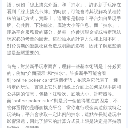
語，例如「線上撲克介面」和「抽水」。許多新手玩家在
看到「線上撲克卡牌」的時候，可能會將其誤解為某種特
殊的遊玩方式，實際上，這通常是指線上平台如何呈現手
牌、公共牌、下注輪次、底池大小等信息。而「抽水」，
即為平台服務費的部分，是每一位參與現金桌或特定玩法
玩家必須考量的因素。這些抽水的計算方法和上限不同，
對於長期的遊戲收益會造成明顯的影響，因此了解這些前
提是至關重要的。
首先，對於新手玩家而言，理解一些基本術語是十分必要
的，例如“介面顯示”和“抽水”。許多新手可能會看
到“online poker card”這個術語，並認為它代表了一種
特定的玩法，實際上它只是指線上介面上如何呈現手牌和
公共牌的信息，包括下注輪次、底池大小、計時器等。
而“online poker rake”則是另一個值得關注的因素，不
管你選擇的是哪個撲克平台，當你進行現金桌遊戲或特定
玩法時，平台會收取一定比例的抽水，這點在長期遊玩中
影響深遠，因此了解它的計算方式及上限是決定是否持續