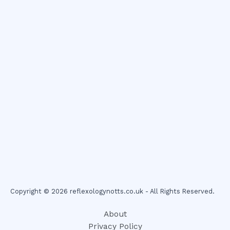
Copyright © 2026 reflexologynotts.co.uk - All Rights Reserved.
About
Privacy Policy