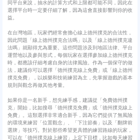
同平台來說，抽水的計算方式和上限都可能不同，因此在
選擇平台時一定要仔細了解，因為這會直接影響到你的收
益。
在台灣地區，玩家們經常會擔心線上德州撲克的合法性，
因此問題「線上德州撲克合法嗎」以及「線上德州撲克違
法嗎」就顯得尤為重要。這些問題涉及到地區法律、平台
運營地以及參與形式，每個玩家在選擇參加線上德州撲克
時，都應該仔細考慮自身的法律風險。作為一個保守的做
法，建議你可以選擇「德州撲克線上免費」或「線上德州
撲克免費」，以娛樂和技術練習為主，先掌握遊戲的基本
規則與觀念再做其他考量。
如果你是一名新手，想先練手感，建議從「免費德州撲
克」開始，比如搜尋「德州撲克免費」或「德州撲克線上
免費」。這類選擇非常適合新手，因為它們提供了無風險
的環境來練習「位置觀念」、「下注節奏」以及「翻牌前
選牌」等技巧。對於那些希望更具體的練習路線的玩家，
可以在「德州撲克線上練習」上定下目標，比如每天練習