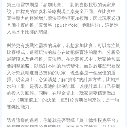
第三種需求則是「參加比賽」，對於喜歡挑戰的玩家來
說，錦標賽的節奏和策略與現金桌完全不同。在比賽中，
盲注壓力的逐漸增加讓決策變得更加複雜，因此玩家必須
具備扎實的推／棄策略（push/fold）判斷能力，這是進
入高水平比賽的關鍵。
對於更有挑戰性需求的玩家，若想參加比賽，可以專注於
比賽模式，這種玩法的核心在於把握盲注的壓力、分析發
展階段以及進行推／棄決策。在比賽模式中，玩家通常需
要調整策略，以應對不同的局勢變化。而對於那些想要深
入研究及精進自己技術的玩家，現金桌是一個絕佳的選
擇。現金桌上，必須清楚了解“抽水”的計算方式，比如抽
水的上限、是否以底池的比例計算，以便計算出自己長期
的投入與回報。同時，在現金桌上，玩家需要穩定做出
+EV（期望值正）的決策，這對於長期盈利來說，是一項
關鍵性能力。
透過這樣的過程，你能就是否選擇「線上德州撲克平台」