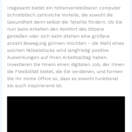
Insgesamt bietet ein höhenverstellbarer computer
Schreibtisch zahlreiche Vorteile, die sowohl die
Gesundheit denn selbst die Tatwille fördern. Ob Sie
nun beim Arbeiten den Komfort des Sitzens
genießen oder sich beim Stehen eine größere
anzahl Bewegung gönnen möchten – die Wahl eines
solchen Möbelstücks wird langfristig positive
Auswirkungen auf Ihren Arbeitsalltag haben.
Investieren Sie hinein einen digitalen Job, der Ihnen
die Flexibilität bietet, die Sie verdienen, und formen
Sie Ihr Home Office so, dass es sowohl funktional
als auch inspirierend ist.