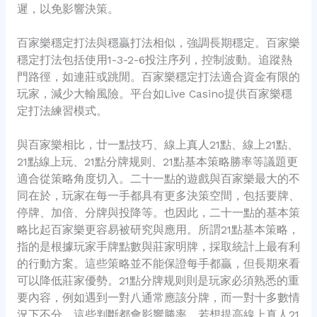
遲，以免影響決策。
百家樂穩定打法與穩贏打法相似，強調長期穩定。百家樂
穩定打法包括使用1-3-2-6投注序列，控制波動。追蹤熱
門路徑，如連莊或跳閒。百家樂穩定打法適合資金有限的
玩家，減少大輸風險。平台如Live Casino提供百家樂穩
定打法練習模式。
與百家樂相比，廿一點技巧、線上真人21點、線上21點、
21點線上玩、21點分牌规则、21點基本策略勝率等議題更
適合從策略角度切入。二十一點的遊戲與百家樂最大的不
同在於，玩家在每一手都具有更多決策空間，包括要牌、
停牌、加倍、分牌與投降等。也因此，二十一點的基本策
略比起百家樂更容易被研究與應用。所謂21點基本策略，
指的是根據玩家手牌點數與莊家明牌，採取統計上最有利
的行動方案。這些策略並不能保證每手都贏，但長期來看
可以降低莊家優勢。21點分牌规则則是玩家必須熟悉的重
要內容，例如遇到一對八通常應該分牌，而一對十多數情
況下不分，這些判斷都會影響勝率。若想提高線上真人21