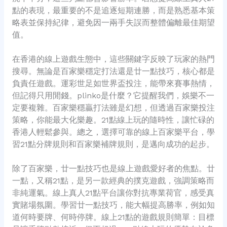
點的表現，最重要的不是追逐短期連勝，而是熟悉基本策
略表並保持紀律，避免因一兩手失誤而整體偏離最佳期望
值。
在香港的線上遊戲生態中，這些關鍵字反映了玩家的熱門
搜尋。無論是百家樂穩定打法還是廿一點技巧，核心都是
負責任遊戲。運彩世足如世界盃投注，能帶來賽事熱情，
但記得只用閒錢。plinko是什麼？它提醒我們，娛樂不一
定要複雜。百家樂穩贏打法雖是幻想，但透過百家樂投注
策略，你能最大化樂趣。21點線上玩的隨時性，讓忙碌的
香港人輕鬆參與。總之，選擇可靠的線上百家樂平台，學
習21點分牌規則和百家樂補牌規則，是邁向成功的起步。
除了百家樂，廿一點技巧也是線上遊戲愛好者的焦點。廿
一點，又稱21點，是另一款經典的撲克遊戲，強調策略而
非純運氣。線上真人21點平台讓你對抗專業荷官，感受真
實賭場氛圍。學習廿一點技巧，能大幅提高勝率，例如知
道何時要牌、何時停牌。線上21點的遊戲規則簡單：目標