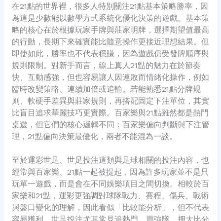
在21點的世界裡，很多人特別關注21點基本策略勝率，因
為這是少數能以數學方式系統化優化決策的遊戲。基本策
略的核心在於根據玩家手牌與莊家明牌，選擇期望值最高
的行動，長期下來確實能比隨意操作更接近理想結果。但
即使如此，勝率也不代表穩賺，因為遊戲仍受發牌順序與
規則限制。對新手而言，線上真人21點的魅力在於節奏
快、互動感強，但也容易讓人因連敗而情緒化操作，例如
臨時改變策略、連續加倍或追輸。若能熟悉21點分牌规
则、軟硬手差異與莊家規則，再搭配固定下注單位，其實
比盲目追求華麗技巧更實際。百家樂與21點雖然都是熱門
桌遊，但它們的核心邏輯不同：百家樂偏向判斷與下注管
理，21點偏向決策最優化，兩者不能混為一談。
至於運彩世足、世足投注這類與足球相關的投注內容，也
經常與百家樂、21點一起被提起，因為許多玩家並不是只
玩單一遊戲，而是會在不同娛樂項目之間切換。相較於百
家樂和21點，運彩更強調對球隊戰力、賽程、傷兵、戰術
與盤口變化的理解，因此看似「比較能分析」，但不代表
容易獲利。世足投注尤其常見追熱門、買強隊、押大比分