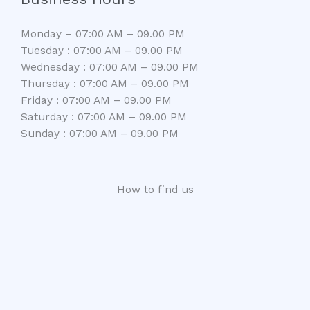
Monday – 07:00 AM – 09.00 PM
Tuesday : 07:00 AM – 09.00 PM
Wednesday : 07:00 AM – 09.00 PM
Thursday : 07:00 AM – 09.00 PM
Friday : 07:00 AM – 09.00 PM
Saturday : 07:00 AM – 09.00 PM
Sunday : 07:00 AM – 09.00 PM
How to find us