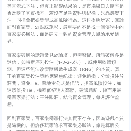
等直覺式下注，但真正影響結果的，是市場盤口與賠率是
否反映了真實機率。若沒有足夠資料與紀律，只靠感覺下
注，同樣會把娛樂變成高風險行為。這也提醒玩家，無論
面對百家樂、21點或運彩，最重要的不是找一個傳說中的
百家樂必勝法，而是建立一致的資金管理與風險承受邊
界。
百家樂破解的話題常見於論壇，但需警惕。所謂破解多是
迷信，如特定序列投注（1-3-2-6法），或使用軟體預
測。但這些無法改變隨機數生成器（RNG）的本質。真
正的百家樂投注策略應聚焦紀律：避免追損，分散投注於
莊閒，避免Tie。踩地雷公式是俚語，指高風險投注，如
連續倍投Tie，機率低卻誘人高賠。建議遠離，轉而用最
穩百家樂打法：平注跟莊，結合資金管理，每月評估盈
虧。
回到百家樂，百家樂穩贏打法其實不存在，因為遊戲本質
是隨機的。但許多玩家追求百家樂必勝法，像是算牌公