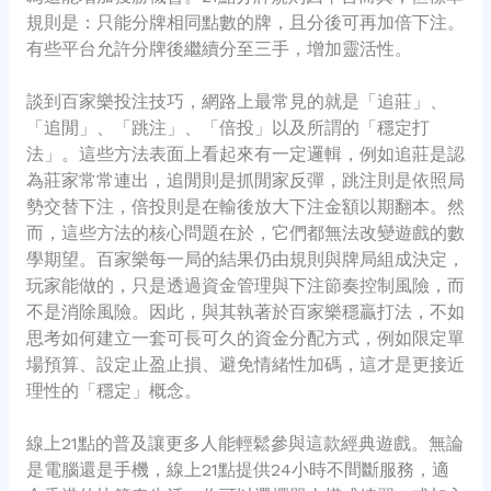
規則是：只能分牌相同點數的牌，且分後可再加倍下注。
有些平台允許分牌後繼續分至三手，增加靈活性。
談到百家樂投注技巧，網路上最常見的就是「追莊」、
「追閒」、「跳注」、「倍投」以及所謂的「穩定打
法」。這些方法表面上看起來有一定邏輯，例如追莊是認
為莊家常常連出，追閒則是抓閒家反彈，跳注則是依照局
勢交替下注，倍投則是在輸後放大下注金額以期翻本。然
而，這些方法的核心問題在於，它們都無法改變遊戲的數
學期望。百家樂每一局的結果仍由規則與牌局組成決定，
玩家能做的，只是透過資金管理與下注節奏控制風險，而
不是消除風險。因此，與其執著於百家樂穩贏打法，不如
思考如何建立一套可長可久的資金分配方式，例如限定單
場預算、設定止盈止損、避免情緒性加碼，這才是更接近
理性的「穩定」概念。
線上21點的普及讓更多人能輕鬆參與這款經典遊戲。無論
是電腦還是手機，線上21點提供24小時不間斷服務，適